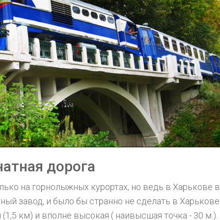
натная дорога
ько на горнолыжных курортах, но ведь в Харькове в
ный завод, и было бы странно не сделать в Харькове
1,5 км) и вполне высокая ( наивысшая точка - 30 м.).